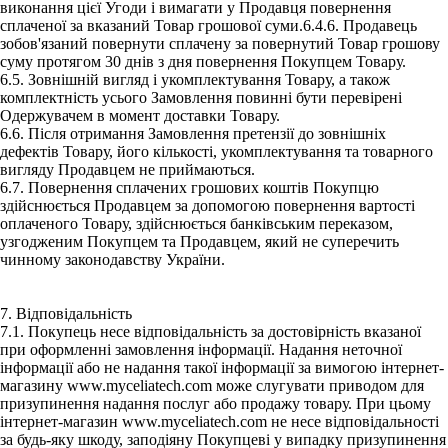
виконання цієї Угоди і вимагати у Продавця повернення
сплаченої за вказаний Товар грошової суми.6.4.6. Продавець
зобов'язаний повернути сплачену за повернутий Товар грошову
суму протягом 30 днів з дня повернення Покупцем Товару.
6.5. Зовнішній вигляд і укомплектування Товару, а також
комплектність усього Замовлення повинні бути перевірені
Одержувачем в момент доставки Товару.
6.6. Після отримання Замовлення претензії до зовнішніх
дефектів Товару, його кількості, укомплектування та товарного
вигляду Продавцем не приймаються.
6.7. Повернення сплачених грошових коштів Покупцю
здійснюється Продавцем за допомогою повернення вартості
оплаченого Товару, здійснюється банківським переказом,
узгодженим Покупцем та Продавцем, який не суперечить
чинному законодавству України.
7. Відповідальність
7.1. Покупець несе відповідальність за достовірність вказаної
при оформленні замовлення інформації. Надання неточної
інформації або не надання такої інформації за вимогою інтернет-
магазину www.myceliatech.com може слугувати приводом для
призупинення надання послуг або продажу товару. При цьому
інтернет-магазин www.myceliatech.com не несе відповідальності
за будь-яку шкоду, заподіяну Покупцеві у випадку призупинення