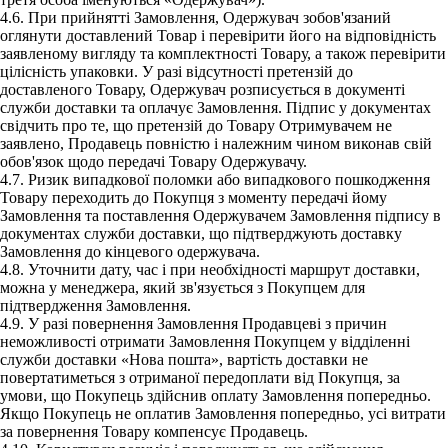
4.6. При прийнятті Замовлення, Одержувач зобов'язаний
оглянути доставлений Товар і перевірити його на відповідність
заявленому вигляду та комплектності Товару, а також перевірити
цілісність упаковки. У разі відсутності претензій до
доставленого Товару, Одержувач розписується в документі
служби доставки та оплачує Замовлення. Підпис у документах
свідчить про те, що претензій до Товару Отримувачем не
заявлено, Продавець повністю і належним чином виконав свій
обов'язок щодо передачі Товару Одержувачу.
4.7. Ризик випадкової поломки або випадкового пошкодження
Товару переходить до Покупця з моменту передачі йому
Замовлення та поставлення Одержувачем Замовлення підпису в
документах служби доставки, що підтверджують доставку
Замовлення до кінцевого одержувача.
4.8. Уточнити дату, час і при необхідності маршрут доставки,
можна у менеджера, який зв'язується з Покупцем для
підтвердження Замовлення.
4.9. У разі повернення Замовлення Продавцеві з причин
неможливості отримати Замовлення Покупцем у відділенні
служби доставки «Нова пошта», вартість доставки не
повертатиметься з отриманої передоплати від Покупця, за
умови, що Покупець здійснив оплату Замовлення попередньо.
Якщо Покупець не оплатив Замовлення попередньо, усі витрати
за повернення Товару компенсує Продавець.