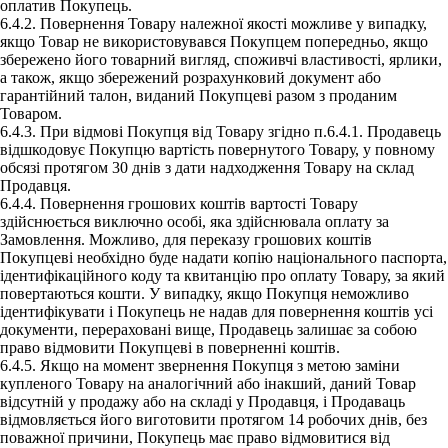
оплатив Покупець.
6.4.2. Повернення Товару належної якості можливе у випадку,
якщо Товар не використовувався Покупцем попередньо, якщо
збережено його товарний вигляд, споживчі властивості, ярлики,
а також, якщо збережений розрахунковий документ або
гарантійний талон, виданий Покупцеві разом з проданим
Товаром.
6.4.3. При відмові Покупця від Товару згідно п.6.4.1. Продавець
відшкодовує Покупцю вартість повернутого Товару, у повному
обсязі протягом 30 днів з дати надходження Товару на склад
Продавця.
6.4.4. Повернення грошових коштів вартості Товару
здійснюється виключно особі, яка здійснювала оплату за
Замовлення. Можливо, для переказу грошових коштів
Покупцеві необхідно буде надати копію національного паспорта,
ідентифікаційного коду та квитанцію про оплату Товару, за який
повертаються кошти. У випадку, якщо Покупця неможливо
ідентифікувати і Покупець не надав для повернення коштів усі
документи, перераховані вище, Продавець залишає за собою
право відмовити Покупцеві в поверненні коштів.
6.4.5. Якщо на момент звернення Покупця з метою заміни
купленого Товару на аналогічний або інакший, даний Товар
відсутній у продажу або на складі у Продавця, і Продаваць
відмовляється його виготовити протягом 14 робочих днів, без
поважної причини, Покупець має право відмовитися від