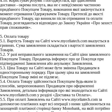
4.10. Користувач розуміє і погоджується, що здійснення
доставки - окрема послуга, яка не є невід'ємною частиною
придбаного Покупцем Товару, виконання якої закінчується в
момент отримання Одержувачем Товару. Претензії до якості
придбаного Товару, що виникли після отримання та оплати
Товару, розглядаються відповідно до Закону України «Про захист
прав споживачів».
5. Оплата товару
5.1. Вартість Товару на Сайті www.myceliatech.com вказується в
гривнях. Сума замовлення складається з вартості замовлених
Товарів.
5.2. У разі неправильного зазначення на Сайті ціни замовленого
Покупцем Товару, Продавець інформує про це Покупця при
підтвердженні Замовлення або анульовує Замовлення.
5.3. Ціна Товару на Сайті може бути змінена Продавцем в
односторонньому порядку. При цьому ціна на замовлений
Покупцем Товар зміні не підлягає.
5.4. Оплата Товару здійснюється Покупцем будь-яким із
способів, запропонованих Продавцем при оформленні
Замовлення, детальна інформація про які знаходиться на Сайті
www.myceliatech.com у розділі «Доставка та Оплата».
5.5. При оплаті Замовлень на Сайті www.myceliatech.com за
допомогою платіжних карт всі операції з ними здійснюються на
захищеній платіжної сторінці банку Monobank, на якій потрібно