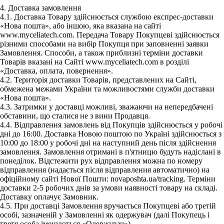
4. Доставка замовлення
4.1. Доставка Товару здійснюється службою експрес-доставки
«Нова пошта», або іншою, яка вказана на сайті
www.myceliatech.com. Передача Товару Покупцеві здійснюється
різними способами на вибір Покупця при заповненні заявки
Замовлення. Способи, а також приблизні терміни доставки
Товарів вказані на Сайті www.myceliatech.com в розділі
«Доставка, оплата, повернення».
4.2. Територія доставки Товарів, представлених на Сайті,
обмежена межами України та можливостями служби доставки
«Нова пошта».
4.3. Затримки у доставці можливі, зважаючи на непередбачені
обставини, що сталися не з вини Продавця.
4.4. Відправлення замовлень від Покупців здійснюється у робочі
дні до 16:00. Доставка Новою поштою по Україні здійснюється з
10:00 до 18:00 у робочі дні на наступний день після здійснення
замовлення. Замовлення отримані в п'ятницю будуть надіслані в
понеділок. Відстежити рух відправлення можна по номеру
відправлення (надається після відправлення автоматично) на
офіційному сайті Нової Пошти: novaposhta.ua/tracking. Терміни
доставки 2-5 робочих днів за умови наявності товару на складі.
Доставку оплачує Замовник.
4.5. При доставці Замовлення вручається Покупцеві або третій
особі, зазначеній у Замовленні як одержувач (далі Покупець і
третя особа іменуються «Одержувач»).