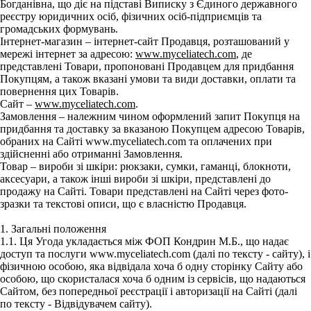
Богданівна, що діє на підставі Виписку з Єдиного державного
реєстру юридичних осіб, фізичних осіб-підприємців та
громадських формувань.
Інтернет-магазин – інтернет-сайт Продавця, розташований у
мережі інтернет за адресою:
www.myceliatech.com
, де
представлені Товари, пропоновані Продавцем для придбання
Покупцям, а також вказані умови та види доставки, оплати та
повернення цих Товарів.
Сайт –
www.myceliatech.com
.
Замовлення – належним чином оформлений запит Покупця на
придбання та доставку за вказаною Покупцем адресою Товарів,
обраних на Сайті www.myceliatech.com та оплачених при
здійсненні або отриманні Замовлення.
Товар – вироби зі шкіри: рюкзаки, сумки, гаманці, блокноти,
аксесуари, а також інші вироби зі шкіри, представлені до
продажу на Сайті. Товари представлені на Сайті через фото-
зразки та текстові описи, що є власністю Продавця.
1. Загальні положення
1.1. Ця Угода укладається між ФОП Кондрин М.Б., що надає
доступ та послуги www.myceliatech.com (далі по тексту - сайту), і
фізичною особою, яка відвідала хоча б одну сторінку Сайту або
особою, що скористалася хоча б одним із сервісів, що надаються
Сайтом, без попередньої реєстрації і авторизації на Сайті (далі
по тексту - Відвідувачем сайту).