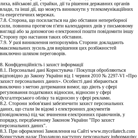
лиха, військові дії, страйки, дії та рішення державних органів
влади, та інші дії, що можуть виникнути у телекомунікаційних
та енергетичних мережах.
7.8. Сторона, що посилається на дію обставин непереборної
сили, повинна протягом п'яти календарних днів у письмовому
вигляді або за допомогою електронної пошти повідомити іншу
Сторону про настання таких обставин.
7.9. У разі виникнення непорозумінь Сторони докладають
максимальних зусиль для вирішення цих розбіжностей
виключно шляхом переговорів.
8. Конфіденційність і захист інформації
8.1. Персональні дані Користувача / Покупця обробляються
відповідно до Закону України від 1 червня 2010 № 2297-VI «Про
захист персональних даних». Особисті дані збираються
виключно з метою дотримання вимог, що діють у сфері
регулювання податкових відносин, відносин у сфері
бухгалтерського обліку та відносин у сфері реклами.
8.2. Сторони зобов'язані забезпечити захист персональних
даних, що стали їм відомі з електронних документів
(повідомлень) під час вчинення електронних правочинів, у
порядку, передбаченому Законом України "Про захист
персональних даних".
8.3. При оформленні Замовлення на Сайті www.myceliatech.com
Користувач надає Продавцю наступну персональну інформацію: