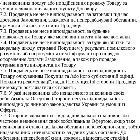
/ невиконання послуг або не здійснення продажу Товару за
умови невиконання даного пункту Договору.
7.2. Продавець не несе відповідальності за затримки під час
доставки Замовлення, зважаючи на непередбачувані обставини,
що могли статися не з вини Продавця.
7.3. Продавець не несе відповідальності за будь-яке
пошкодження Товару, яке могло виникнути під час доставки.
7.4. Продавець не несе відповідальності за будь-які збитки та
моральну шкоду, отримані Покупцем у результаті помилкового
розуміння або нерозуміння ним інформації про порядок
оформлення /оплати Замовлення, а також про порядок
отримання та використання Товару.
7.5. Продавець не несе відповідальності за невідповідність
Товару очікуванням Покупця та /або його суб'єктивній оцінці.
Поради та рекомендації, надані Покупцеві зі сторони Продавця,
не можуть розглядатися як гарантії.
7.6. У разі невиконання або неналежного виконання своїх
зобов'язань за Офертою Сторони несуть відповідальність
відповідно до чинного законодавства України та умов цієї
Оферти.
7.7. Сторони звільняються від відповідальності за повне або
часткове невиконання своїх зобов'язань за Офертою, якщо таке
невиконання стало наслідком обставин непереборної сили, тобто
надзвичайних і невідворотних за даних умов обставин. До
обставин непереборної сили, зокрема, відносяться: стихійні