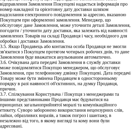
відправлення Замовлення Покупцеві надається інформація про
номер накладної та орієнтовну дату доставки шляхом
надсилання електронного повідомлення за адресою, вказаною
Покупцем при оформленні замовлення. Менеджер, що
обслуговує дане Замовлення, може уточнити деталі Замовлення,
погодити / уточнити дату доставки, яка залежить від наявності
замовлених Товарів на складі Продавця і часу, необхідного для
обробки і доставки Замовлення.
3.5. Якщо Продавець або контактна особа Продавця не змогли
зв'язатися з Покупцем протягом чотирьох робочих днів, то дане
Замовлення буде вважатися анульованим автоматично.
3.6. Очікувана дата передачі Замовлення в службу доставки
може повідомлятися Покупцю менеджером, що обслуговує
Замовлення, при телефонному дзвінку Покупцеві. Дата передачі
Товару може бути змінена Продавцем в односторонньому
порядку в разі наявності об'єктивних, на думку Продавця,
причин.
3.7. Спілкування Користувача / Покупця з менеджерами та
іншими представниками Продавця має будуватися на
принципах загальноприйнятої моралі та комунікаційного
етикету. Суворо заборонено використання нецензурних слів,
лайки, образливих виразів, а також погроз і шантажу, в
незалежно від того, в якому вигляді та кому вони були
адресовані.