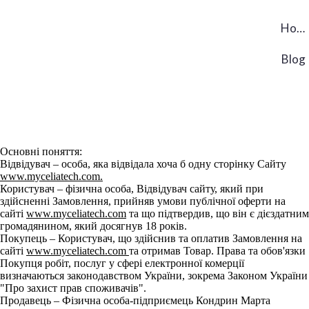
Home
Blog
Основні поняття:
Відвідувач – особа, яка відвідала хоча б одну сторінку Сайту
www.myceliatech.com.
Користувач – фізична особа, Відвідувач сайту, який при
здійсненні Замовлення, прийняв умови публічної оферти на
сайті
www.myceliatech.com
та що підтвердив, що він є дієздатним
громадянином, який досягнув 18 років.
Покупець – Користувач, що здійснив та оплатив Замовлення на
сайті
www.myceliatech.com
та отримав Товар. Права та обов'язки
Покупця робіт, послуг у сфері електронної комерції
визначаються законодавством України, зокрема Законом України
"Про захист прав споживачів".
Продавець – Фізична особа-підприємець Кондрин Марта