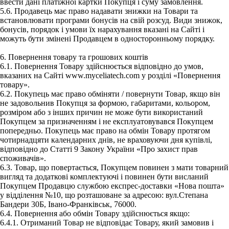
ввести дані платіжної картки Покупця і суму замовлення.
5.6. Продавець має право надавати знижки на Товари та
встановлювати програми бонусів на свій розсуд. Види знижок,
бонусів, порядок і умови їх нарахування вказані на Сайті і
можуть бути змінені Продавцем в односторонньому порядку.
6. Повернення товару та грошових коштів
6.1. Повернення Товару здійснюється відповідно до умов,
вказаних на Сайті www.myceliatech.com у розділі «Повернення
товару».
6.2. Покупець має право обміняти / повернути Товар, якщо він
не задовольнив Покупця за формою, габаритами, кольором,
розміром або з інших причин не може бути використаний
Покупцем за призначенням і не експлуатовувався Покупцем
попередньо. Покупець має право на обмін Товару протягом
чотирнадцяти календарних днів, не враховуючи дня купівлі,
відповідно до Статті 9 Закону України «Про захист прав
споживачів».
6.3. Товар, що повертається, Покупцем повинен з мати товарний
вигляд та додаткові комплектуючі і повинен бути висланий
Покупцем Продавцю службою експрес-доставки «Нова пошта»
у відділення №10, що розташоване за адресою: вул.Степана
Бандери 30Б, Івано-Франківськ, 76000.
6.4. Повернення або обмін Товару здійснюється якщо:
6.4.1. Отриманий Товар не відповідає Товару, який замовив і