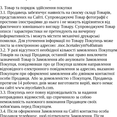
3. Товар та порядок здійснення покупки
3.1. Продавець забезпечує наявність на своєму складі Товарів,
представлених на Сайті. Супроводжуючі Товар фотографії є
простими ілюстраціями до нього і не можуть відрізнятися від
фактичного зовнішнього вигляду Товару. Супроводжуючі Товар
описи / характеристики не претендують на вичерпну
інформативність і можуть містити механічні друкарські
помилки. Для уточнення інформації по Товару Покупець може
листа за електронною адресою: .moc.hcetailecym%40atram
3.2. У разі відсутності необхідної кількості замовлених Покупцем
Товарів на складі Продавця, останній має право виключити
зазначений Товар із Замовлення або анулювати Замовлення
Покупця, повідомивши про це Покупця шляхом направлення
відповідного електронного повідомлення за адресою, вказаною
Покупцем при оформленні замовлення або дзвінком контактної
особи Продавця. Або за домовленістю з Покупцем, Продавець
протягом 14 робочих днів може виготовити виріб, якого немає
на сайті www.myceliatech.com.
3.3. Покупець несе повну відповідальність за надання
неправдивих відомостей, що спричинило за собою
неможливість належного виконання Продавцем своїх
зобов'язань перед Покупцем.
3.4. Після оформлення Замовлення на Сайті контактна особа
Продавця телефонує, щоб підтвердити Замовлення. Після