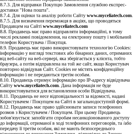
8.7.3. Для відправки Покупцю Замовлення службою експрес-
доставки "Нова пошта".
8.7.4. Для оцінки та аналізу роботи Сайту
www.myceliatech.com
.
8.7.5. Для визначення переможця в акціях, що проводяться
Продавцем на Сайті
www.myceliatech.com
8.8. Продавець має право відправляти інформаційні, в тому
числі рекламні повідомлення, на електронну пошту і мобільний
телефон Користувача / Покупця.
8.9. Продавець має право використовувати технологію Cookies:
інформацію у вигляді текстових або бінарних даних, отриманих
від веб-сайту на веб-сервері, яка зберігається у клієнта, тобто
браузера, а потім відправлена на той же сайт, якщо Користувач
повторно відвідував Сайт. Cookies не містять конфіденційну
інформацію і не передаються третім особам.
8.10. Продавець отримує інформацію про IP-адресу відвідувача
Сайту
www.myceliatech.com
. Дана інформація не буде
використовуватися для встановлення особи Відвідувача.
8.11. Продавець не несе відповідальності за відомості, надані
Користувачем / Покупцем на Сайті в загальнодоступній формі.
8.12. Продавець має право здійснювати записи телефонних
розмов з Користувачем / Покупцем. При цьому Продавець
зобов'язується: запобігати спробам несанкціонованого доступу
до інформації, отриманої в ході телефонних переговорів, та /або
передачу її третім особам, які не мають безпосереднього
відношення до виконання Замовлень, відповідно до Закону