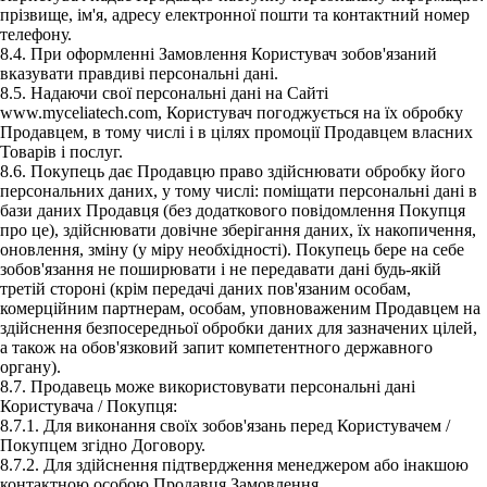
прізвище, ім'я, адресу електронної пошти та контактний номер
телефону.
8.4. При оформленні Замовлення Користувач зобов'язаний
вказувати правдиві персональні дані.
8.5. Надаючи свої персональні дані на Сайті
www.myceliatech.com, Користувач погоджується на їх обробку
Продавцем, в тому числі і в цілях промоції Продавцем власних
Товарів і послуг.
8.6. Покупець дає Продавцю право здійснювати обробку його
персональних даних, у тому числі: поміщати персональні дані в
бази даних Продавця (без додаткового повідомлення Покупця
про це), здійснювати довічне зберігання даних, їх накопичення,
оновлення, зміну (у міру необхідності). Покупець бере на себе
зобов'язання не поширювати і не передавати дані будь-якій
третій стороні (крім передачі даних пов'язаним особам,
комерційним партнерам, особам, уповноваженим Продавцем на
здійснення безпосередньої обробки даних для зазначених цілей,
а також на обов'язковий запит компетентного державного
органу).
8.7. Продавець може використовувати персональні дані
Користувача / Покупця:
8.7.1. Для виконання своїх зобов'язань перед Користувачем /
Покупцем згідно Договору.
8.7.2. Для здійснення підтвердження менеджером або інакшою
контактною особою Продавця Замовлення.