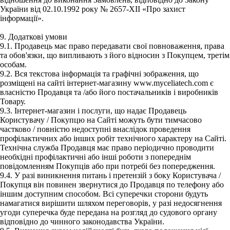
України від 02.10.1992 року № 2657-XII «Про захист
інформації».
9. Додаткові умови
9.1. Продавець має право передавати свої повноваження, права
та обов'язки, що випливають з його відносин з Покупцем, третім
особам.
9.2. Вся текстова інформація та графічні зображення, що
розміщені на сайті інтернет-магазину www.myceliatech.com є
власністю Продавця та /або його постачальників і виробників
Товару.
9.3. Інтернет-магазин і послуги, що надає Продавець
Користувачу / Покупцю на Сайті можуть бути тимчасово
частково / повністю недоступні внаслідок проведення
профілактичних або інших робіт технічного характеру на Сайті.
Технічна служба Продавця має право періодично проводити
необхідні профілактичні або інші роботи з попереднім
повідомленням Покупців або при потребі без попередження.
9.4. У разі виникнення питань і претензій з боку Користувача /
Покупця він повинен звернутися до Продавця по телефону або
іншим доступним способом. Всі суперечки сторони будуть
намагатися вирішити шляхом переговорів, у разі недосягнення
угоди суперечка буде передана на розгляд до судового органу
відповідно до чинного законодавства України.