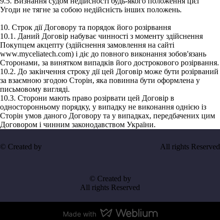
9.5. Визнання судом недійсності будь-якого положення цієї
Угоди не тягне за собою недійсність інших положень.
10. Строк дії Договору та порядок його розірвання
10.1. Даний Договір набуває чинності з моменту здійснення
Покупцем акцепту (здійснення замовлення на сайті
www.myceliatech.com) і діє до повного виконання зобов'язань
Сторонами, за винятком випадків його дострокового розірвання.
10.2. До закінчення строку дії цей Договір може бути розірваний
за взаємною згодою Сторін, яка повинна бути оформлена у
письмовому вигляді.
10.3. Сторони мають право розірвати цей Договір в
односторонньому порядку, у випадку не виконання однією із
Сторін умов даного Договору та у випадках, передбачених цим
Договором і чинним законодавством України.
© Created by
All rights Reserved
© Created by
All rights Reserved
Made with