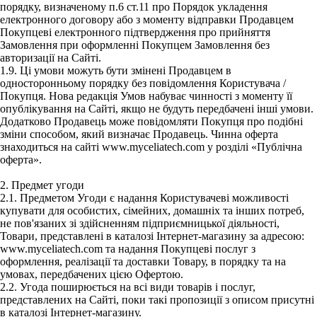
порядку, визначеному п.6 ст.11 про Порядок укладення
електронного договору або з моменту відправки Продавцем
Покупцеві електронного підтвердження про прийняття
Замовлення при оформленні Покупцем Замовлення без
авторизації на Сайті.
1.9. Ці умови можуть бути змінені Продавцем в
односторонньому порядку без повідомлення Користувача /
Покупця. Нова редакція Умов набуває чинності з моменту її
опублікування на Сайті, якщо не будуть передбачені інші умови.
Додатково Продавець може повідомляти Покупця про подібні
зміни способом, який визначає Продавець. Чинна оферта
знаходиться на сайті www.myceliatech.com у розділі «Публічна
оферта».
2. Предмет угоди
2.1. Предметом Угоди є надання Користувачеві можливості
купувати для особистих, сімейних, домашніх та інших потреб,
не пов'язаних зі здійсненням підприємницької діяльності,
Товари, представлені в каталозі Інтернет-магазину за адресою:
www.myceliatech.com та надання Покупцеві послуг з
оформлення, реалізації та доставки Товару, в порядку та на
умовах, передбачених цією Офертою.
2.2. Угода поширюється на всі види товарів і послуг,
представлених на Сайті, поки такі пропозиції з описом присутні
в каталозі Інтернет-магазину.